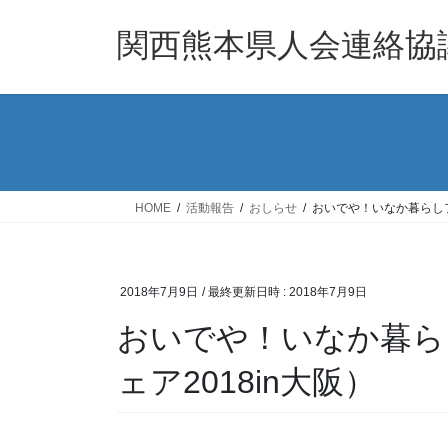
コ
ナ
ン
ビ
関西熊本県人会連絡協
テ
ゲ
ン
ー
ツ
シ
へ
ョ
ス
ン
キ
に
ッ
移
HOME
活動報告
おしらせ
おいでや！いなか暮らしフ
プ
動
2018年7月9日
/ 最終更新日時 :
2018年7月9日
おいでや！いなか暮ら
ェア2018in大阪）