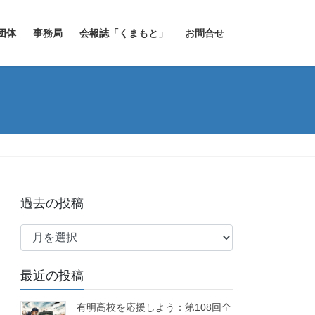
団体
事務局
会報誌「くまもと」
お問合せ
過去の投稿
過
去
の
最近の投稿
投
稿
有明高校を応援しよう：第108回全