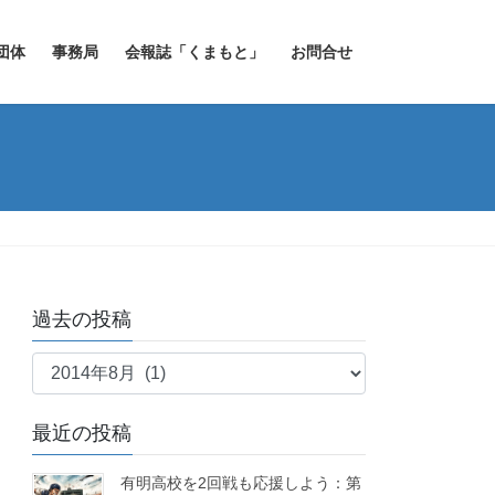
団体
事務局
会報誌「くまもと」
お問合せ
過去の投稿
過
去
の
最近の投稿
投
稿
有明高校を2回戦も応援しよう：第