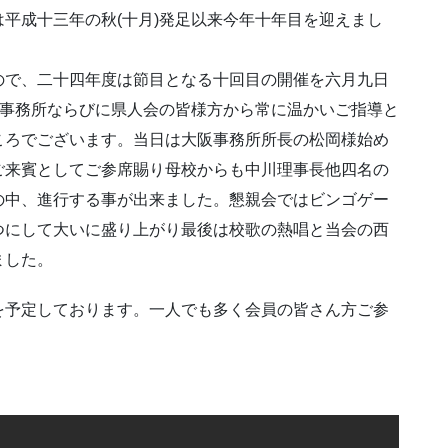
平成十三年の秋(十月)発足以来今年十年目を迎えまし
ので、二十四年度は節目となる十回目の開催を六月九日
阪事務所ならびに県人会の皆様方から常に温かいご指導と
ころでございます。当日は大阪事務所所長の松岡様始め
ご来賓としてご参席賜り母校からも中川理事長他四名の
の中、進行する事が出来ました。懇親会ではビンゴゲー
つにして大いに盛り上がり最後は校歌の熱唱と当会の西
ました。
を予定しております。一人でも多く会員の皆さん方ご参