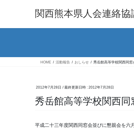
コ
ナ
ン
ビ
関西熊本県人会連絡協
テ
ゲ
ン
ー
ツ
シ
へ
ョ
ス
ン
キ
に
ッ
移
HOME
活動報告
おしらせ
秀岳館高等学校関西同窓会
プ
動
2012年7月28日
/ 最終更新日時 :
2012年7月28日
秀岳館高等学校関西同窓
平成二十三年度関西同窓会並びに懇親会を六月