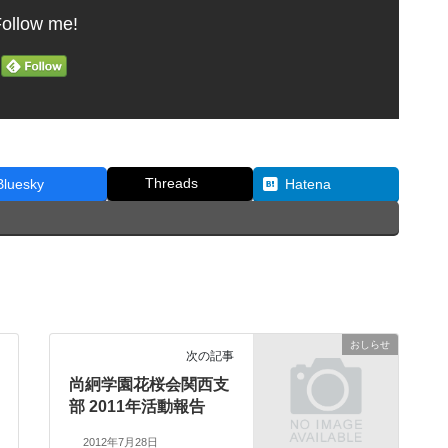
ollow me!
Threads
Bluesky
Hatena
おしらせ
次の記事
尚絅学園花桜会関西支
部 2011年活動報告
2012年7月28日