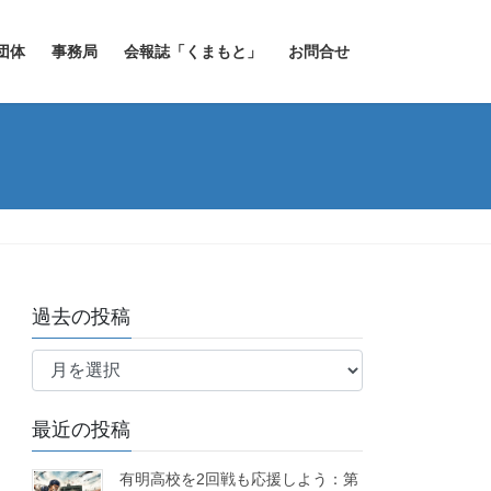
団体
事務局
会報誌「くまもと」
お問合せ
過去の投稿
過
去
の
最近の投稿
投
稿
有明高校を2回戦も応援しよう：第