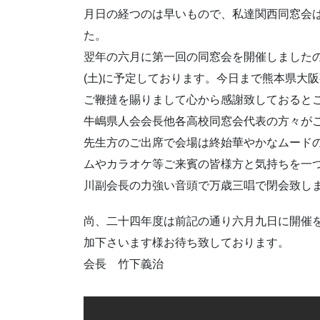
月日の経つのは早いもので、私達関西同窓会は
た。
翌年の六月に第一回の同窓会を開催しました
(土)に予定しております。今日まで熊本県大
ご鞭撻を賜りまして心から感謝致しておると
牛嶋県人会会長他各高校同窓会代表の方々が
先生方のご出席で会場は終始華やかなムード
ムやカラオケ等ご来賓の皆様方と気持ちを一
川副会長の力強い音頭で万歳三唱で閉会致し
尚、二十四年度は前記の通り六月九日に開催
加下さいます様お待ち致しております。
会長 竹下義治