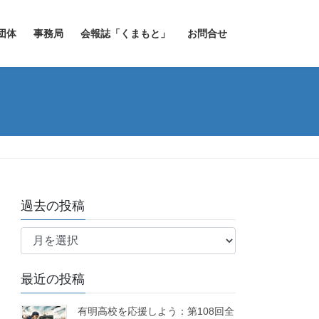
団体
事務局
会報誌「くまもと」
お問合せ
過去の投稿
過
去
の
最近の投稿
投
稿
有明高校を応援しよう：第108回全