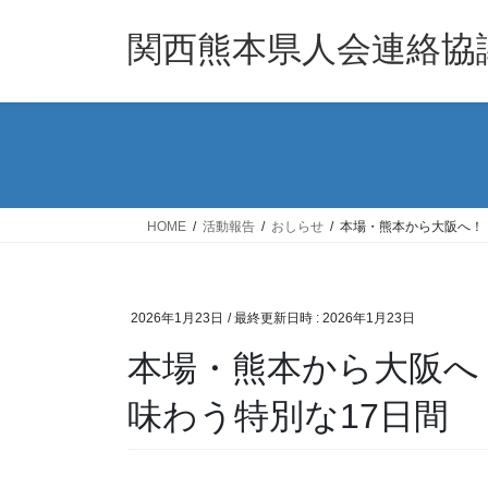
コ
ナ
ン
ビ
関西熊本県人会連絡協
テ
ゲ
ン
ー
ツ
シ
へ
ョ
ス
ン
キ
に
ッ
移
HOME
活動報告
おしらせ
本場・熊本から大阪へ！
プ
動
2026年1月23日
/ 最終更新日時 :
2026年1月23日
本場・熊本から大阪へ
味わう特別な17日間