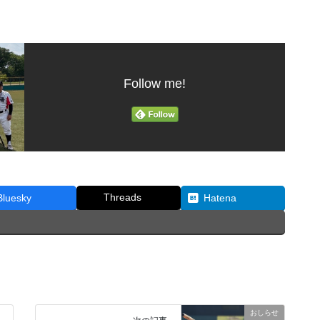
Follow me!
Threads
Bluesky
Hatena
おしらせ