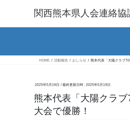
コ
ナ
ン
ビ
関西熊本県人会連絡協
テ
ゲ
ン
ー
ツ
シ
へ
ョ
ス
ン
キ
に
ッ
移
HOME
活動報告
おしらせ
熊本代表「大陽クラブ7
プ
動
2025年5月19日
/ 最終更新日時 :
2025年5月19日
熊本代表「大陽クラブ
大会で優勝！