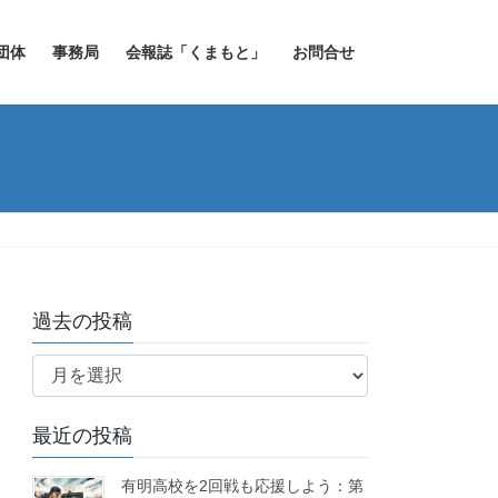
団体
事務局
会報誌「くまもと」
お問合せ
過去の投稿
過
去
の
最近の投稿
投
稿
有明高校を2回戦も応援しよう：第