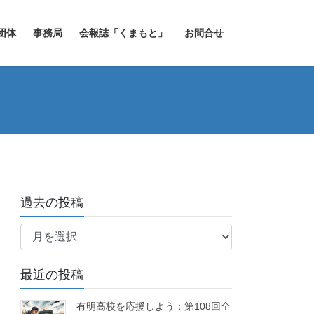
団体
事務局
会報誌「くまもと」
お問合せ
過去の投稿
過
去
の
最近の投稿
投
稿
有明高校を応援しよう：第108回全