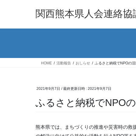
コ
ナ
ン
ビ
関西熊本県人会連絡協
テ
ゲ
ン
ー
ツ
シ
へ
ョ
ス
ン
キ
に
ッ
移
HOME
活動報告
おしらせ
ふるさと納税でNPOの
プ
動
2021年9月7日
/ 最終更新日時 :
2021年9月7日
ふるさと納税でNPO
熊本県では、まちづくりの推進や災害時の救