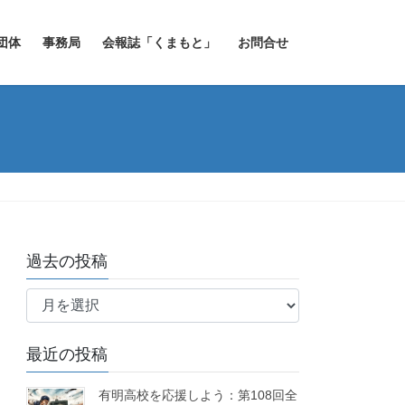
団体
事務局
会報誌「くまもと」
お問合せ
過去の投稿
過
去
の
最近の投稿
投
稿
有明高校を応援しよう：第108回全