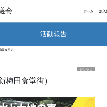
議会
ホーム
加入
活動報告
梅田食堂街）
おしらせ
新梅田食堂街）