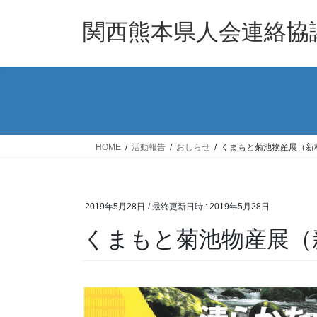
コ
ナ
ン
ビ
関西熊本県人会連絡協
テ
ゲ
ン
ー
ツ
シ
へ
ョ
ス
ン
キ
に
ッ
移
HOME
活動報告
おしらせ
くまもと菊池物産展（新
プ
動
2019年5月28日
/ 最終更新日時 :
2019年5月28日
くまもと菊池物産展（