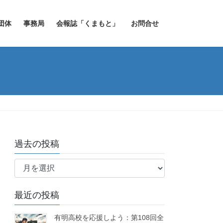
団体
事務局
会報誌「くまもと」
お問合せ
過去の投稿
過
去
の
最近の投稿
投
稿
有明高校を応援しよう：第108回全