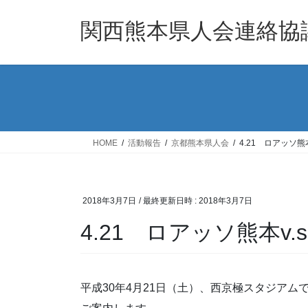
コ
ナ
ン
ビ
関西熊本県人会連絡協
テ
ゲ
ン
ー
ツ
シ
へ
ョ
ス
ン
キ
に
ッ
移
HOME
活動報告
京都熊本県人会
4.21 ロアッソ熊
プ
動
2018年3月7日
/ 最終更新日時 :
2018年3月7日
4.21 ロアッソ熊本v
平成30年4月21日（土）、西京極スタジアム