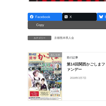
Facebook
X
Copy
京都熊本県人会
カテゴリー
おしらせ
前の記事
第14回関西かごしまフ
ァンデー
2018年3月7日