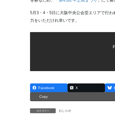
を募るため、「
第45回 中之島まつり
」にて募
5月3・4・5日に大阪中央公会堂エリアで行
力をいただけれ幸いです。
F
Facebook
X
Copy
おしらせ
カテゴリー