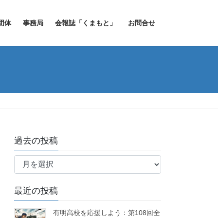
団体
事務局
会報誌「くまもと」
お問合せ
過去の投稿
過
去
の
最近の投稿
投
稿
有明高校を応援しよう：第108回全