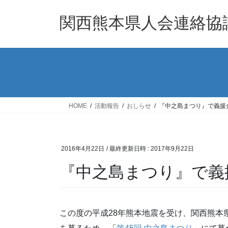
コ
ナ
ン
ビ
関西熊本県人会連絡協
テ
ゲ
ン
ー
ツ
シ
へ
ョ
ス
ン
キ
に
ッ
移
HOME
活動報告
おしらせ
『中之島まつり』で義援
プ
動
2016年4月22日
/ 最終更新日時 :
2017年9月22日
『中之島まつり』で義
この度の平成28年熊本地震を受け、関西熊本