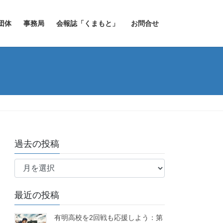
団体
事務局
会報誌「くまもと」
お問合せ
過去の投稿
過
去
の
最近の投稿
投
稿
有明高校を2回戦も応援しよう：第