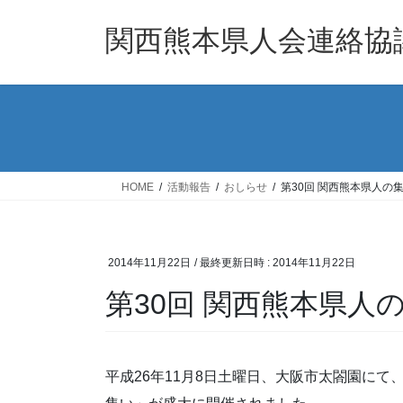
コ
ナ
ン
ビ
関西熊本県人会連絡協
テ
ゲ
ン
ー
ツ
シ
へ
ョ
ス
ン
キ
に
ッ
移
HOME
活動報告
おしらせ
第30回 関西熊本県人の
プ
動
2014年11月22日
/ 最終更新日時 :
2014年11月22日
第30回 関西熊本県人
平成26年11月8日土曜日、大阪市太閤園に