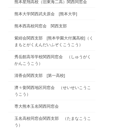
熊本星翔高校（旧東海二高）関西同窓会
熊本大学関西武夫原会 [熊本大学]
熊本西高校同窓会 関西支部
紫紺会関西支部 [熊本学園大付属高校]（く
まもとがくえんだいふぞくこうこう）
秀岳館高等学校関西同窓会 （しゅうがく
かんこうこう）
清香会関西支部 [第一高校]
濟々黌関西地区同窓会 （せいせいこうこ
うこう）
専大熊本玉名関西同窓会
玉名高校同窓会関西支部 （たまなこうこ
う）