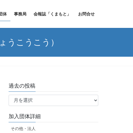
団体
事務局
会報誌「くまもと」
お問合せ
ぎょうこうこう）
過去の投稿
過
去
の
加入団体詳細
投
稿
その他・法人