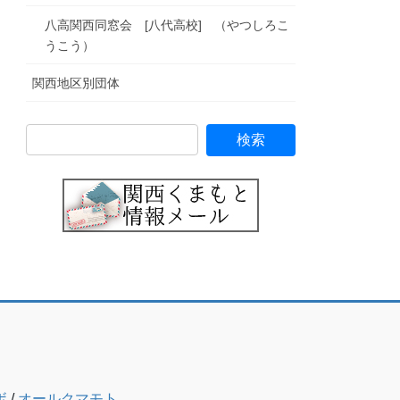
八高関西同窓会 [八代高校] （やつしろこ
うこう）
関西地区別団体
ボ
/
オールクマモト