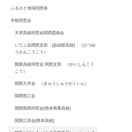
ふるさと地域別団体
学校同窓会
天草高校同窓会関西図南会
いてふ会関西支部 [必由館高校] （ひつゆ
うかんこうこう）
開新高校同窓会 関西支部 （かいしんこう
こう）
関西九学会 （きゅうしゅうがくいん）
関西熊工会
関西熊商同窓会[熊本商業高校]
関西江原会[熊本高校]