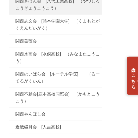
関西ざぼん会 [八代工業高校] （やつしろ
こうぎょうこうこう）
関西志文会 [熊本学園大学] （くまもとが
くえんだいがく）
関西薔薇会
関西水高会 [水俣高校] （みなまたこうこ
う）
入会はこちら
関西のいばら会 [ルーテル学院] （るー
個
てるがくいん）
関西不動会[鹿本高校同窓会] （かもとこう
こう）
関西やんぼし会
近畿繊月会 [人吉高校]