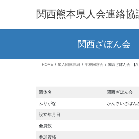
コ
ナ
ン
ビ
関西熊本県人会連絡協
テ
ゲ
ン
ー
ツ
シ
へ
ョ
関西ざぼん会 
ス
ン
キ
に
ッ
移
HOME
加入団体詳細
学校同窓会
関西ざぼん会 [
プ
動
団体名
関西ざぼん会
ふりがな
かんさいざぼん
設立年月日
会員数
参加資格