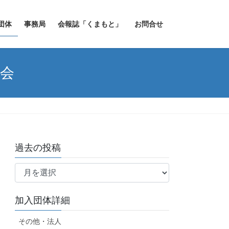
団体
事務局
会報誌「くまもと」
お問合せ
会
過去の投稿
過
去
の
加入団体詳細
投
稿
その他・法人