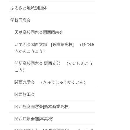
ふるさと地域別団体
学校同窓会
天草高校同窓会関西図南会
いてふ会関西支部 [必由館高校] （ひつゆ
うかんこうこう）
開新高校同窓会 関西支部 （かいしんこう
こう）
関西九学会 （きゅうしゅうがくいん）
関西熊工会
関西熊商同窓会[熊本商業高校]
関西江原会[熊本高校]