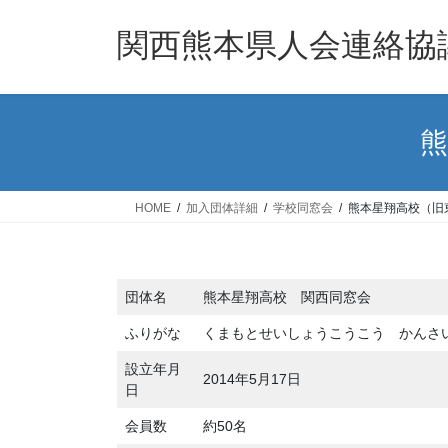
コ
ナ
ン
ビ
関西熊本県人会連絡協
テ
ゲ
ン
ー
ツ
シ
へ
ョ
熊
ス
ン
キ
に
ッ
移
HOME
加入団体詳細
学校同窓会
熊本星翔高校（旧
プ
動
団体名
熊本星翔高校 関西同窓会
ふりがな
くまもとせいしょうこうこう かんさ
設立年月
2014年5月17日
日
会員数
約50名