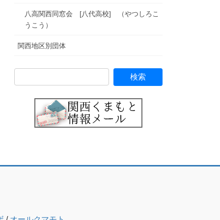
八高関西同窓会 [八代高校] （やつしろこ
うこう）
関西地区別団体
ボ
/
オールクマモト