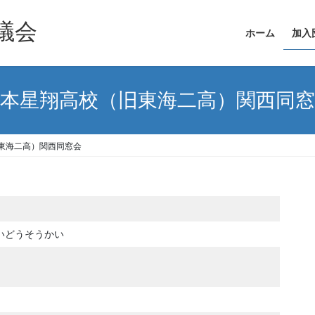
議会
ホーム
加入
本星翔高校（旧東海二高）関西同窓
東海二高）関西同窓会
いどうそうかい