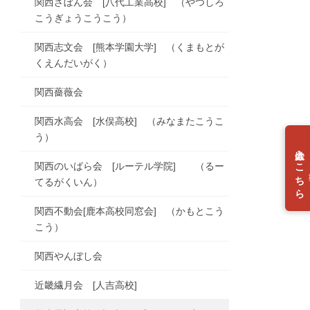
関西ざぼん会 [八代工業高校] （やつしろ
こうぎょうこうこう）
関西志文会 [熊本学園大学] （くまもとが
くえんだいがく）
関西薔薇会
関西水高会 [水俣高校] （みなまたこうこ
う）
入会はこちら
関西のいばら会 [ルーテル学院] （るー
個
てるがくいん）
関西不動会[鹿本高校同窓会] （かもとこう
こう）
関西やんぼし会
近畿繊月会 [人吉高校]