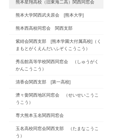
熊本星翔高校（旧東海二高）関西同窓会
熊本大学関西武夫原会 [熊本大学]
熊本西高校同窓会 関西支部
紫紺会関西支部 [熊本学園大付属高校]（く
まもとがくえんだいふぞくこうこう）
秀岳館高等学校関西同窓会 （しゅうがく
かんこうこう）
清香会関西支部 [第一高校]
濟々黌関西地区同窓会 （せいせいこうこ
うこう）
専大熊本玉名関西同窓会
玉名高校同窓会関西支部 （たまなこうこ
う）