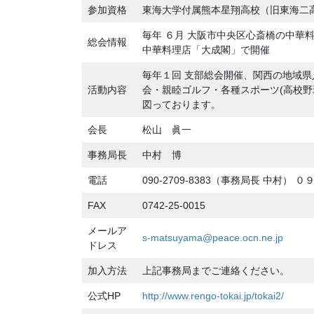
参加資格
東海大学付属熊本星翔高校（旧東海二
毎年 ６月 大阪市中央区心斎橋の中
総会情報
中華料理店「大成閣」で開催
毎年１回 支部総会開催、関西の地域
活動内容
会・親睦ゴルフ・各種スポーツ(高校
図っております。
会長
松山 眞一
事務局長
中村 博
電話
090-2709-8383（事務局長 中村
FAX
0742-25-0015
メールア
s-matsuyama@peace.ocn.ne.jp
ドレス
加入方法
上記事務局までご連絡ください。
公式HP
http://www.rengo-tokai.jp/tokai2/