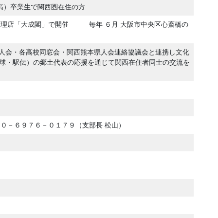
高）卒業生で関西圏在住の方
華料理店「大成閣」で開催 毎年 ６月 大阪市中央区心斎橋の
県人会・各高校同窓会・関西熊本県人会連絡協議会と連携し文化
野球・駅伝）の郷土代表の応援を通じて関西在住者同士の交流を
） ０９０－６９７６－０１７９（支部長 松山）