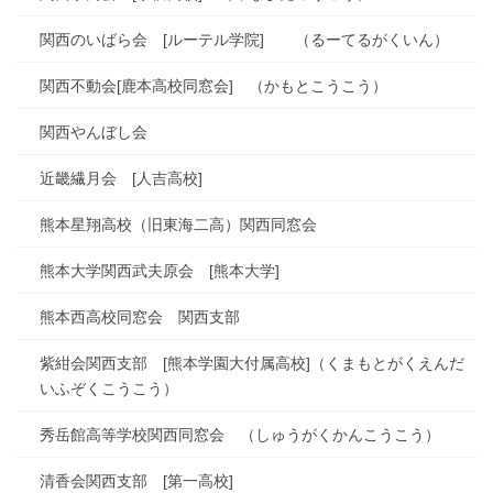
関西のいばら会 [ルーテル学院] （るーてるがくいん）
関西不動会[鹿本高校同窓会] （かもとこうこう）
関西やんぼし会
近畿繊月会 [人吉高校]
熊本星翔高校（旧東海二高）関西同窓会
熊本大学関西武夫原会 [熊本大学]
熊本西高校同窓会 関西支部
紫紺会関西支部 [熊本学園大付属高校]（くまもとがくえんだ
いふぞくこうこう）
秀岳館高等学校関西同窓会 （しゅうがくかんこうこう）
清香会関西支部 [第一高校]