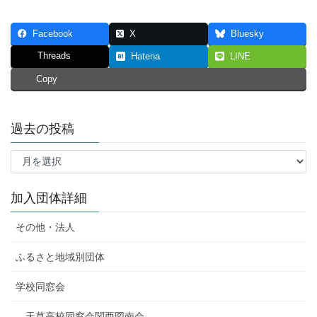
Facebook
X
Bluesky
Threads
Hatena
LINE
Copy
過去の投稿
過
去
の
投
加入団体詳細
稿
その他・法人
ふるさと地域別団体
学校同窓会
天草高校同窓会関西図南会