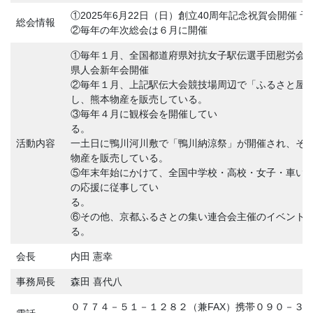
①2025年6月22日（日）創立40周年記念祝賀会開催 予
総会情報
②毎年の年次総会は６月に開催
①毎年１月、全国都道府県対抗女子駅伝選手団慰労会
県人会新年会開催
②毎年１月、上記駅伝大会競技場周辺で「ふるさと屋
し、熊本物産を販売している。
③毎年４月に観桜会を開催してい
る。 ④毎年８
活動内容
一土日に鴨川河川敷で「鴨川納涼祭」が開催され、そ
物産を販売している。
⑤年末年始にかけて、全国中学校・高校・女子・車い
の応援に従事してい
る
⑥その他、京都ふるさとの集い連合会主催のイベント
る。
会長
内田 憲幸
事務局長
森田 喜代八
０７７４－５１－１２８２（兼FAX）携帯０９０－３