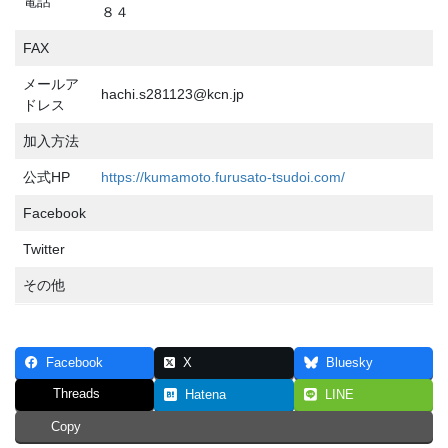
電話
８４
FAX
メールア
hachi.s281123@kcn.jp
ドレス
加入方法
公式HP
https://kumamoto.furusato-tsudoi.com/
Facebook
Twitter
その他
Facebook
X
Bluesky
Threads
Hatena
LINE
Copy