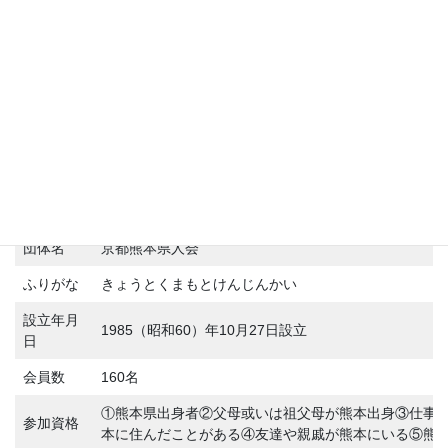
コ
ナ
関西熊本県人会連絡協議会
ン
ビ
テ
ゲ
ン
ー
京都熊本県人会 （きょうとくまも
ツ
シ
とけんじんかい）
へ
ョ
ス
ン
キ
に
HOME
加入団体詳細
関西地区別団体
ッ
移
京都熊本県人会 （きょうとくまもとけんじんかい）
プ
動
団体名
京都熊本県人会
ふりがな
きょうとくまもとけんじんかい
設立年月
1985（昭和60）年10月27日設立
日
会員数
160名
①熊本県出身者②父母或いは祖父母が熊本出身③仕事
参加資格
本に住んだことがある④友達や親戚が熊本にいる⑤熊