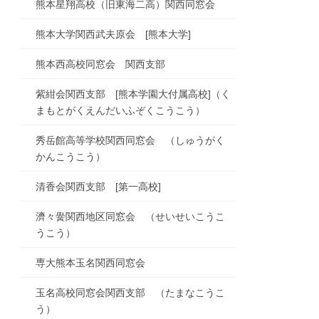
熊本星翔高校（旧東海二高）関西同窓会
熊本大学関西武夫原会 [熊本大学]
熊本西高校同窓会 関西支部
紫紺会関西支部 [熊本学園大付属高校]（く
まもとがくえんだいふぞくこうこう）
秀岳館高等学校関西同窓会 （しゅうがく
かんこうこう）
清香会関西支部 [第一高校]
濟々黌関西地区同窓会 （せいせいこうこ
うこう）
専大熊本玉名関西同窓会
玉名高校同窓会関西支部 （たまなこうこ
う）