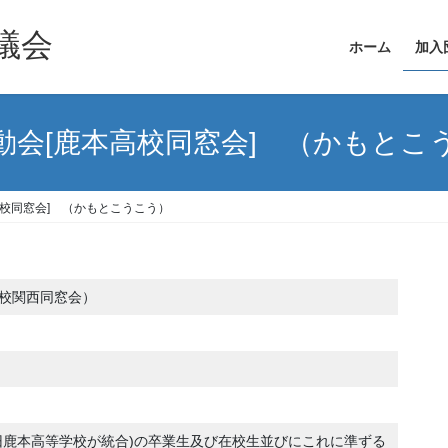
議会
ホーム
加入
動会[鹿本高校同窓会] （かもとこ
高校同窓会] （かもとこうこう）
校関西同窓会）
旧鹿本高等学校が統合)の卒業生及び在校生並びにこれに準ずる