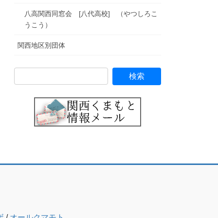
八高関西同窓会 [八代高校] （やつしろこ
うこう）
関西地区別団体
ボ
/
オールクマモト