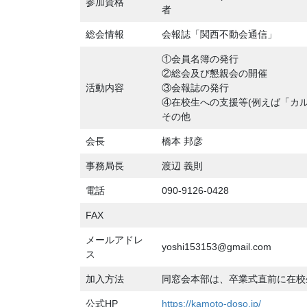
参加資格
者
総会情報
会報誌「関西不動会通信」
①会員名簿の発行
②総会及び懇親会の開催
活動内容
③会報誌の発行
④在校生への支援等(例えば「カ
その他
会長
橋本 邦彦
事務局長
渡辺 義則
電話
090-9126-0428
FAX
メールアドレ
yoshi153153@gmail.com
ス
加入方法
同窓会本部は、卒業式直前に在校
公式HP
https://kamoto-doso.jp/