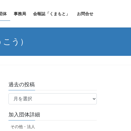
団体
事務局
会報誌「くまもと」
お問合せ
うこう）
過去の投稿
過
去
の
加入団体詳細
投
稿
その他・法人