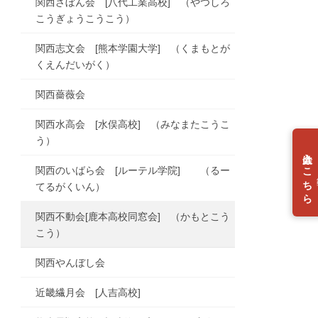
関西ざぼん会 [八代工業高校] （やつしろ
こうぎょうこうこう）
関西志文会 [熊本学園大学] （くまもとが
くえんだいがく）
関西薔薇会
関西水高会 [水俣高校] （みなまたこうこ
う）
入会はこちら
関西のいばら会 [ルーテル学院] （るー
個
てるがくいん）
関西不動会[鹿本高校同窓会] （かもとこう
こう）
関西やんぼし会
近畿繊月会 [人吉高校]