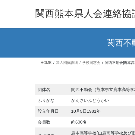
コ
ナ
ン
ビ
関西熊本県人会連絡協
テ
ゲ
ン
ー
ツ
シ
へ
ョ
関西不
ス
ン
キ
に
ッ
移
HOME
加入団体詳細
学校同窓会
関西不動会[鹿本
プ
動
団体名
関西不動会（熊本県立鹿本高等学
ふりがな
かんさいふどうかい
設立年月日
10月5日1981年
会員数
約600名
鹿本高等学校(山鹿高等学校及び