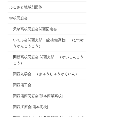
ふるさと地域別団体
学校同窓会
天草高校同窓会関西図南会
いてふ会関西支部 [必由館高校] （ひつゆ
うかんこうこう）
開新高校同窓会 関西支部 （かいしんこう
こう）
関西九学会 （きゅうしゅうがくいん）
関西熊工会
関西熊商同窓会[熊本商業高校]
関西江原会[熊本高校]