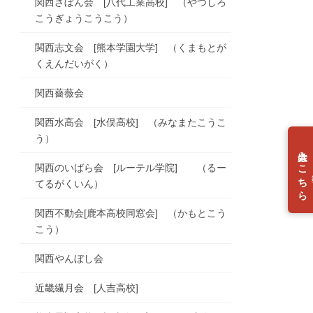
関西ざぼん会 [八代工業高校] （やつしろ
こうぎょうこうこう）
関西志文会 [熊本学園大学] （くまもとが
くえんだいがく）
関西薔薇会
関西水高会 [水俣高校] （みなまたこうこ
う）
入会はこちら
関西のいばら会 [ルーテル学院] （るー
個
てるがくいん）
関西不動会[鹿本高校同窓会] （かもとこう
こう）
関西やんぼし会
近畿繊月会 [人吉高校]