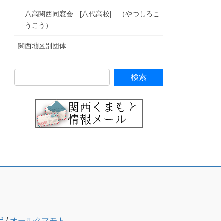
八高関西同窓会 [八代高校] （やつしろこ
うこう）
関西地区別団体
ボ
/
オールクマモト