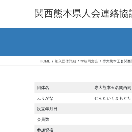
コ
ナ
ン
ビ
関西熊本県人会連絡協
テ
ゲ
ン
ー
ツ
シ
へ
ョ
ス
ン
キ
に
ッ
移
HOME
加入団体詳細
学校同窓会
専大熊本玉名関西
プ
動
団体名
専大熊本玉名関西同
ふりがな
せんだいくまもとた
設立年月日
会員数
参加資格