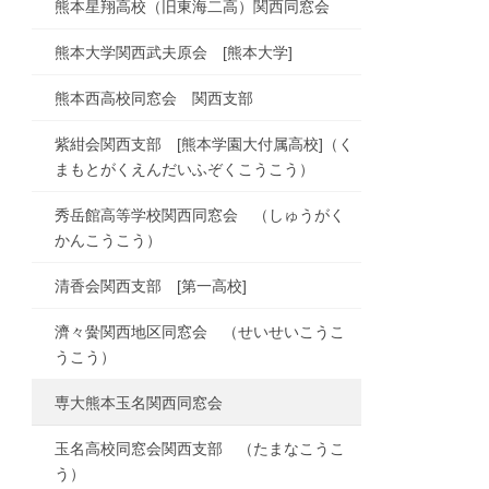
熊本星翔高校（旧東海二高）関西同窓会
熊本大学関西武夫原会 [熊本大学]
熊本西高校同窓会 関西支部
紫紺会関西支部 [熊本学園大付属高校]（く
まもとがくえんだいふぞくこうこう）
秀岳館高等学校関西同窓会 （しゅうがく
かんこうこう）
清香会関西支部 [第一高校]
濟々黌関西地区同窓会 （せいせいこうこ
うこう）
専大熊本玉名関西同窓会
玉名高校同窓会関西支部 （たまなこうこ
う）