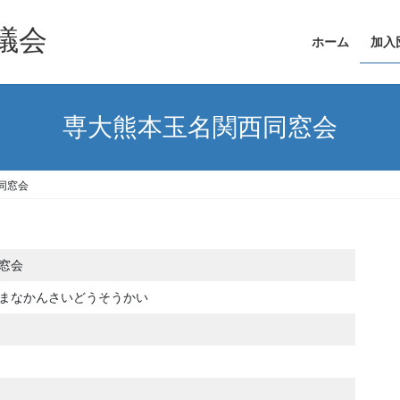
議会
ホーム
加入
専大熊本玉名関西同窓会
同窓会
窓会
まなかんさいどうそうかい