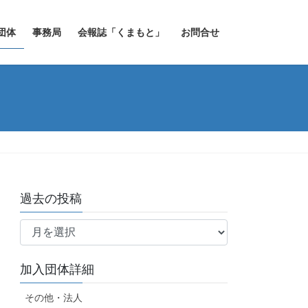
団体
事務局
会報誌「くまもと」
お問合せ
過去の投稿
過
去
の
加入団体詳細
投
稿
その他・法人