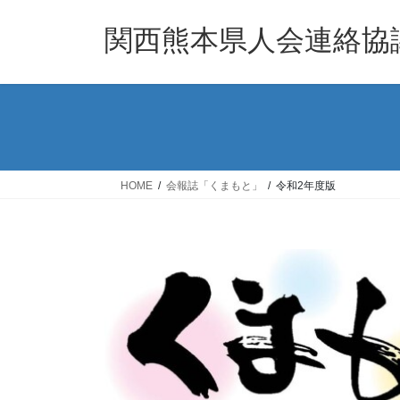
コ
ナ
ン
ビ
関西熊本県人会連絡協
テ
ゲ
ン
ー
ツ
シ
へ
ョ
ス
ン
キ
に
ッ
移
HOME
会報誌「くまもと」
令和2年度版
プ
動