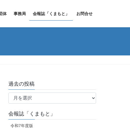
団体
事務局
会報誌「くまもと」
お問合せ
過去の投稿
過
去
の
会報誌「くまもと」
投
稿
令和7年度版