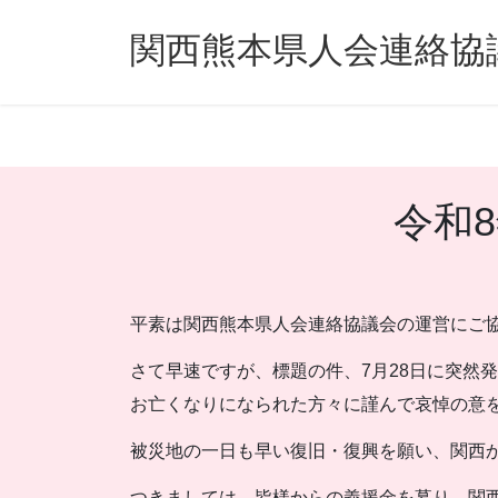
コ
ナ
ン
ビ
関西熊本県人会連絡協
テ
ゲ
ン
ー
ツ
シ
へ
ョ
ス
ン
キ
に
令和
ッ
移
プ
動
平素は関西熊本県人会連絡協議会の運営にご
さて早速ですが、標題の件、7月28日に突然
お亡くなりになられた方々に謹んで哀悼の意
被災地の一日も早い復旧・復興を願い、関西
つきましては、皆様からの義援金を募り、関