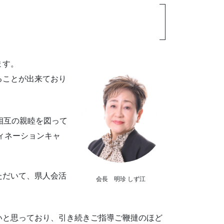
ます。
ることが出来ており
相互の親睦を図って
ィネーションキャ
ただいて、県人会活
会長 明珍 しず江
いと思っており、引き続きご指導ご鞭撻のほど