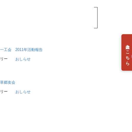
入会はこちら
一工会 2011年活動報告
個
リー
おしらせ
草郷友会
リー
おしらせ