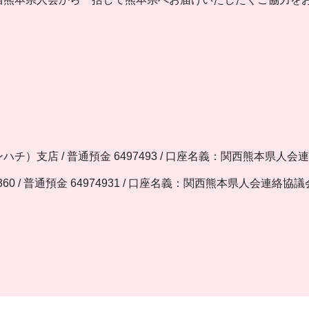
チ）支店 / 普通預金 6497493 / 口座名義：関西熊本県人会
360 / 普通預金 64974931 / 口座名義：関西熊本県人会連絡協議