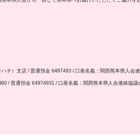
チ）支店 / 普通預金 6497493 / 口座名義：関西熊本県人会
360 / 普通預金 64974931 / 口座名義：関西熊本県人会連絡協議