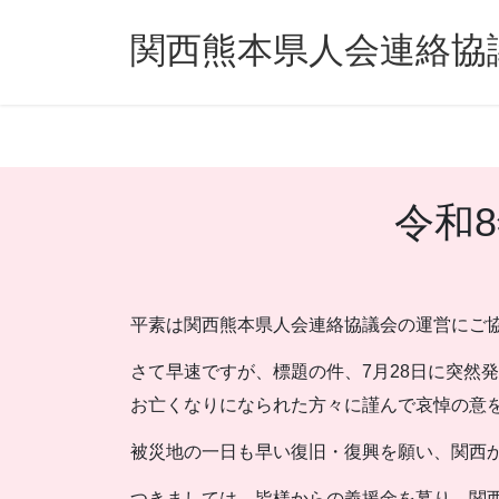
コ
ナ
ン
ビ
関西熊本県人会連絡協
テ
ゲ
ン
ー
ツ
シ
へ
ョ
ス
ン
キ
に
令和
ッ
移
プ
動
平素は関西熊本県人会連絡協議会の運営にご
さて早速ですが、標題の件、7月28日に突然
お亡くなりになられた方々に謹んで哀悼の意
被災地の一日も早い復旧・復興を願い、関西
つきましては、皆様からの義援金を募り、関