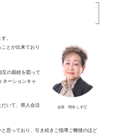
ます。
ることが出来ており
相互の親睦を図って
ィネーションキャ
ただいて、県人会活
会長 明珍 しず江
いと思っており、引き続きご指導ご鞭撻のほど