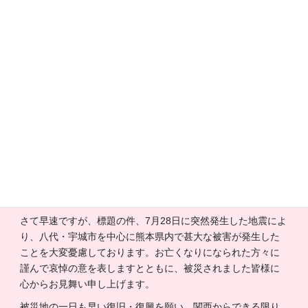
コ
ナ
関西熊本県人会連絡協議会
ン
ビ
テ
ゲ
ン
ー
ツ
シ
令和8年熊本地震に係る
へ
ョ
ス
ン
キ
に
義援金のお願い
ッ
移
プ
動
平素は関西熊本県人会連絡協議会の運営にご協力を賜り誠に
ありがとうございます。
さて早速ですが、標題の件、7月28日に突然発生した地震によ
り、八代・宇城市を中心に熊本県内で甚大な被害が発生した
ことを大変憂慮しております。お亡くなりになられた方々に
謹んで哀悼の意を表しますとともに、被災されました皆様に
心からお見舞い申し上げます。
被災地の一日も早い復旧・復興を願い、関西からできる限り